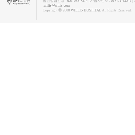
입원상담전용 :
051-638-7574 |
사업자번호 :
617-91-43542 |
:
willis@willis.com
Copyright ⓒ 2008
WILLIS HOSPITAL
All Rights Reserved.