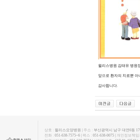
윌리스병원 김태유 병원장
앞으로 환자의 치료뿐 아
감사합니다.
상호 :
윌리스요양병원 |
주소 :
부산광역시 남구 대연6동 1763
전화 :
051-638-7575~6 |
팩스 :
051-638-0075 |
개인정보책임자